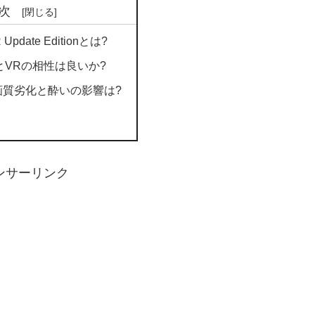
次
R Update Editionとは?
とVRの相性は良いか?
画質劣化と酔いの影響は?
ンサーリンク