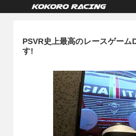
PSVR史上最高のレースゲームDiRT R
す!