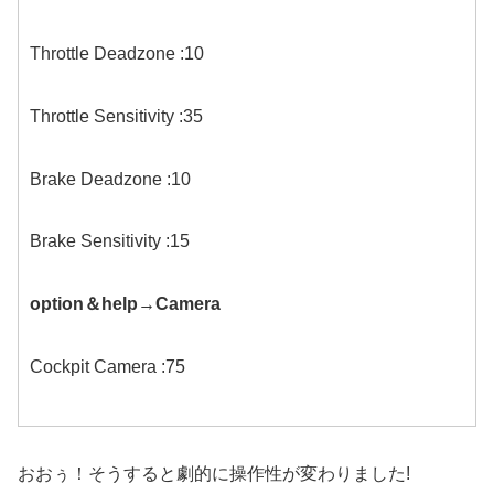
Throttle Deadzone :10
Throttle Sensitivity :35
Brake Deadzone :10
Brake Sensitivity :15
option＆help→Camera
Cockpit Camera :75
おおぅ！そうすると劇的に操作性が変わりました!