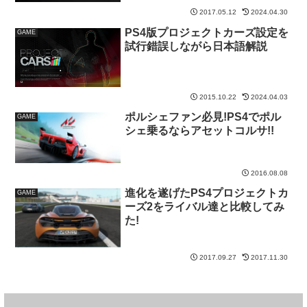
2017.05.12
2024.04.30
PS4版プロジェクトカーズ設定を
GAME
試行錯誤しながら日本語解説
2015.10.22
2024.04.03
ポルシェファン必見!PS4でポル
GAME
シェ乗るならアセットコルサ!!
2016.08.08
進化を遂げたPS4プロジェクトカ
GAME
ーズ2をライバル達と比較してみ
た!
2017.09.27
2017.11.30