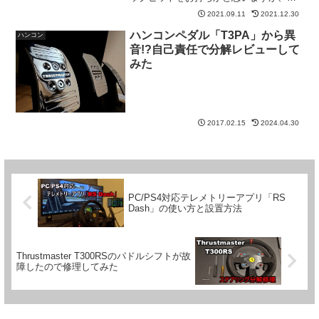
の際のモニター設置はどの様に固定され
2021.09.11
2021.12.30
ているでしょうか?私自身はこれまで自作
コックピットを改良しながら、モニター
ハンコンペダル「T3PA」から異
ハンコン
設置についても様々な方法で試してきま
音!?自己責任で分解レビューして
した。
みた
2017.02.15
2024.04.30
PC/PS4対応テレメトリーアプリ「RS
Dash」の使い方と設置方法
Thrustmaster T300RSのパドルシフトが故
障したので修理してみた