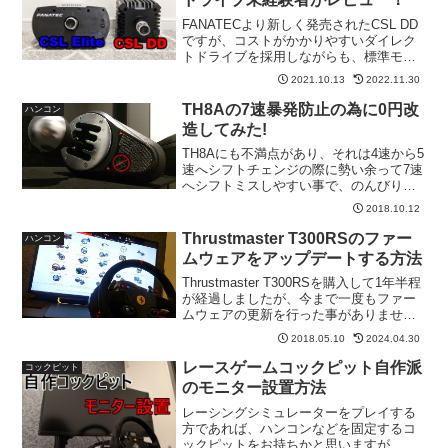
FANATECより新しく発売されたCSL DD
ですが、コストがかかりやすいダイレク
トドライブを採用しながらも、標準モデ
ルは56,100円とかなりリーズナブルな価
2021.10.13
2022.11.30
格設定となっており、購入を検討されて
いる方も多いのではないでしょうか?
TH8Aの7速暴発防止の為に0円改
ハンコン
造してみた!
TH8Aにも不満点があり、それは4速から5
速へシフトチェンジの際に勢い余って7速
へシフトミスしやすい事で、のんびり走
る時はシフトを意識しながらギアチェン
2018.10.12
ジ出来るのでまだ良いのですが、本気で
走るとつい力みすぎて7速へ暴発してしま
Thrustmaster T300RSのファー
ハンコン
いストレスになります。
ムウェアをアップデートする方法
Thrustmaster T300RSを購入して1年半程
が経過しましたが、今まで一度もファー
ムウェアの更新を行った事がありません
でした。更新しなかった理由はそのまま
2018.05.10
2024.04.30
でも特に不具合を感じる事が無かった事
と、何となくめんどくさいと思っていた
レースゲームコックピット自作派
コックピット
からです。
のモニター設置方法
レーシングシミュレーターをプレイする
方であれば、ハンコンなどを固定するコ
ックピットをお持ちかと思いますが、そ