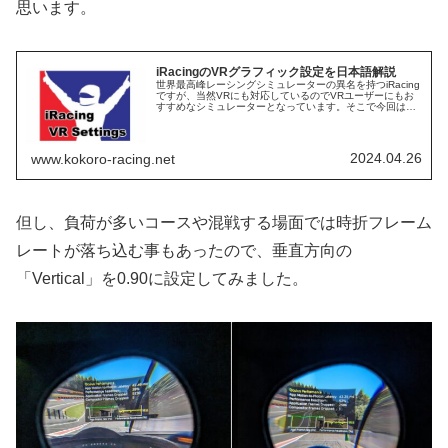
思います。
iRacingのVRグラフィック設定を日本語解説
世界最高峰レーシングシミュレーターの異名を持つiRacing
ですが、当然VRにも対応しているのでVRユーザーにもお
すすめなシミュレーターとなっています。そこで今回は
iRacingをOculus Quest2で快適にプレイする為に、私が試
した...
2024.04.26
www.kokoro-racing.net
但し、負荷が多いコースや混戦する場面では時折フレーム
レートが落ち込む事もあったので、垂直方向の
「Vertical」を0.90に設定してみました。