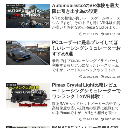
Automobilista2のVR体験を最大
Automobilista2
限に引き出す為の設定
VRとの相性が良いレースゲームやレース
シムですが、その中でも特にVR体験の質
が高いと評判なのがReiza Studiosより公
式リリースされたAutomobilista2（以下
2021.01.29
2021.11.30
「AMS2」と記載）です。
PCユーザーに是非プレイしてほ
PC
しいレーシングシミュレーターお
すすめ5選
最近ではプロのレーシングドライバーも
利用する程リアルになったレースゲーム
ですが、ハードのスペックやソフトの制
限を受けないwindowsはレースゲームに
2020.06.06
2022.11.30
とって最高のOSと言えるでしょう。
Pimax Crystal Light比較レビュ
iRacing
ー！レーシングシミュレーターで
ワンランク上のVR体験！
数あるVRヘッドセットメーカーの中でも
高解像度や広い視野角の限界に挑戦して
いるPimaxですが、VRとの相性が良いレ
ーシングシミュレーター分野にも非常に
2024.12.08
2026.07.30
力を入れており、今年5月には日本市場へ
の本格進出も開始している。そんな中、
FANATECエントリーモデルCSL
PC