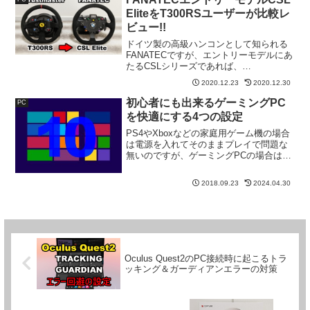
この度Pima...
EliteをT300RSユーザーが比較レ
ビュー!!
ドイツ製の高級ハンコンとして知られる
FANATECですが、エントリーモデルにあ
たるCSLシリーズであれば、
ThrustmasterのT300RSやロジクールの
2020.12.23
2020.12.30
G29と比較しても少しの予算アップで手
に入れる事が出来ます。
初心者にも出来るゲーミングPC
PC
を快適にする4つの設定
PS4やXboxなどの家庭用ゲーム機の場合
は電源を入れてそのままプレイで問題な
無いのですが、ゲーミングPCの場合は初
期設定のままでは使いにくいと感じる部
分や、ゲーム用に最適化されていない設
2018.09.23
2024.04.30
定などが幾つかあります。
Oculus Quest2のPC接続時に起こるトラ
ッキング＆ガーディアンエラーの対策